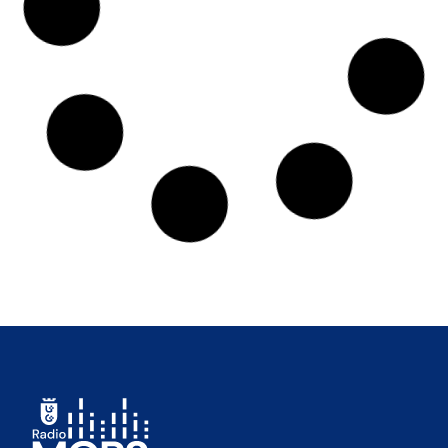
Poszukiwania nowej opowieści
po zajęciach
19.06.26
Kino Helios w Galerii Metropolia zaprasza w tym
tygodniu na 4, bardzo różne premiery. Najbardziej
standardową jest kolejny horror, czyli film z gatunku,
który obecnie...
CZYTAJ DALEJ