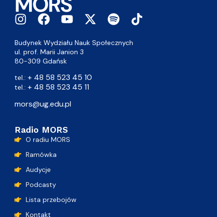
Akademia Przyszłości.
Wolontariat, który rozwija Ciebie i
wspiera najmłodszych.
po zajęciach
16.06.26
Szukasz doświadczenia poza salą wykładową?
Wolontariat w Akademii Przyszłości to szansa na
wsparcie dziecka w budowaniu wiary w siebie, ale także
Ustawienia plików cookies
okazja do rozwijania kompetencji...