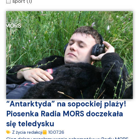
sport
(1)
“Antarktyda” na sopockiej plaży!
Piosenka Radia MORS doczekała
się teledysku
Z życia redakcji
10.07.26