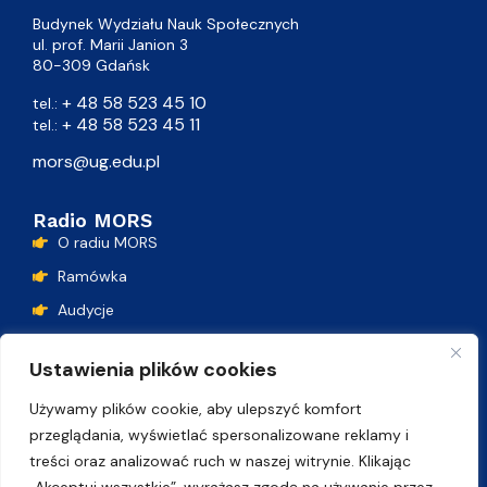
Budynek Wydziału Nauk Społecznych
ul. prof. Marii Janion 3
80-309 Gdańsk
+ 48 58 523 45 10
tel.:
+ 48 58 523 45 11
tel.:
mors@ug.edu.pl
Radio MORS
O radiu MORS
Ramówka
Audycje
Podcasty
Ustawienia plików cookies
Lista przebojów
Używamy plików cookie, aby ulepszyć komfort
Kontakt
przeglądania, wyświetlać spersonalizowane reklamy i
treści oraz analizować ruch w naszej witrynie. Klikając