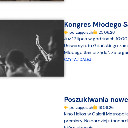
Kongres Młodego 
po zajęciach
25.06.26
Już 17 lipca w godzinach 10:0
Uniwersytetu Gdańskiego zami
Młodego Samorządu”. Za organi
CZYTAJ DALEJ
Poszukiwania nowe
po zajęciach
19.06.26
Kino Helios w Galerii Metropol
premiery. Najbardziej standardo
który obecnie...