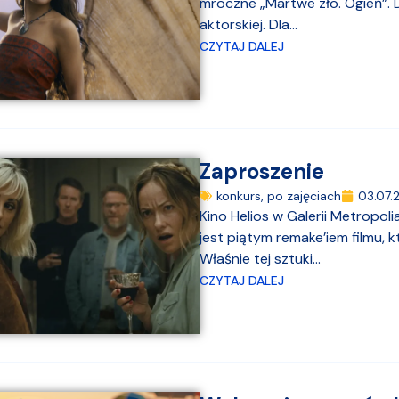
mroczne „Martwe zło. Ogień”. 
aktorskiej. Dla...
CZYTAJ DALEJ
Zaproszenie
konkurs
,
po zajęciach
03.07.
Kino Helios w Galerii Metropol
jest piątym remake’iem filmu, 
Właśnie tej sztuki...
CZYTAJ DALEJ