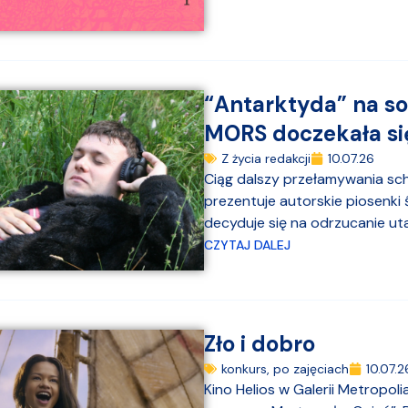
“Antarktyda” na so
MORS doczekała si
Z życia redakcji
10.07.26
Ciąg dalszy przełamywania sc
prezentuje autorskie piosenki
decyduje się na odrzucanie utar
CZYTAJ DALEJ
Zło i dobro
konkurs
,
po zajęciach
10.07.2
Kino Helios w Galerii Metropol