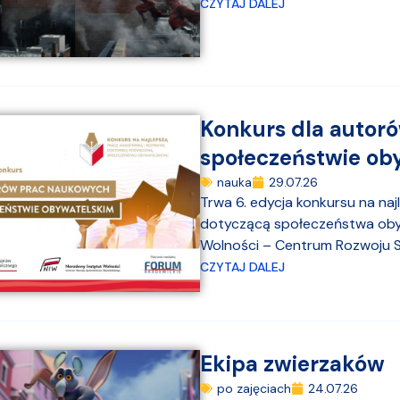
CZYTAJ DALEJ
Konkurs dla autor
społeczeństwie ob
nauka
29.07.26
Trwa 6. edycja konkursu na na
dotyczącą społeczeństwa obyw
Wolności – Centrum Rozwoju S
CZYTAJ DALEJ
Ekipa zwierzaków
po zajęciach
24.07.26