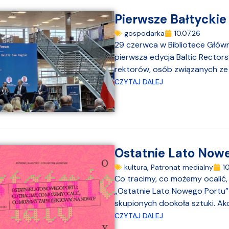
Pierwsze Bałtycki
gospodarka
10.07.26
29 czerwca w Bibliotece Głów
pierwsza edycja Baltic Rector
rektorów, osób związanych ze 
CZYTAJ DALEJ
Ostatnie Lato Now
kultura
,
Patronat medialny
1
Co tracimy, co możemy ocali
„Ostatnie Lato Nowego Portu”
skupionych dookoła sztuki. Akcj
CZYTAJ DALEJ