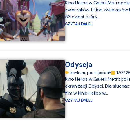
Kino Helios w Galerii Metropol
zwierzaków. Ekipa zwierzaków K
53 dzieci, który...
CZYTAJ DALEJ
Odyseja
konkurs
,
po zajęciach
17.07.2
Kino Helios w Galerii Metropo
ekranizacji Odysei. Dla słuch
film w kinie Helios w...
CZYTAJ DALEJ