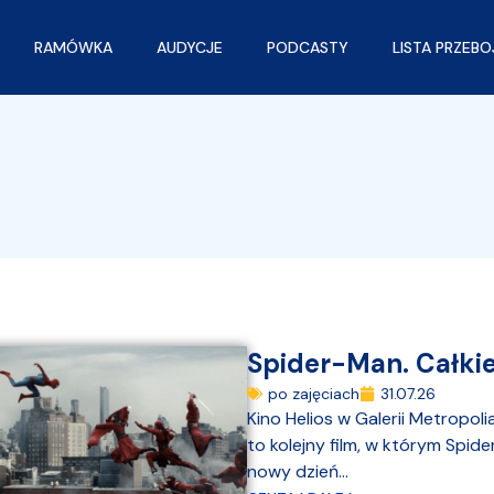
RAMÓWKA
AUDYCJE
PODCASTY
LISTA PRZEB
Spider-Man. Całki
po zajęciach
31.07.26
Kino Helios w Galerii Metropol
to kolejny film, w którym Spid
nowy dzień...