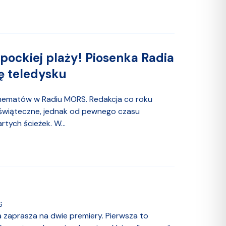
pockiej plaży! Piosenka Radia
ę teledysku
hematów w Radiu MORS. Redakcja co roku
 świąteczne, jednak od pewnego czasu
tych ścieżek. W...
6
ia zaprasza na dwie premiery. Pierwsza to