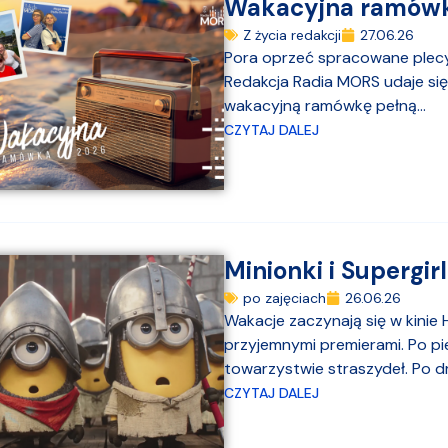
Wakacyjna ramówk
Z życia redakcji
27.06.26
Pora oprzeć spracowane plecy
Redakcja Radia MORS udaje si
wakacyjną ramówkę pełną...
CZYTAJ DALEJ
Minionki i Supergirl
po zajęciach
26.06.26
Wakacje zaczynają się w kinie
przyjemnymi premierami. Po pi
towarzystwie straszydeł. Po dru
CZYTAJ DALEJ