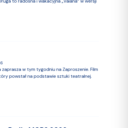
Druga to radosna i wakacyjna „Vaiana” w wersji
26
ia zaprasza w tym tygodniu na Zaproszenie. Film
który powstał na podstawie sztuki teatralnej.