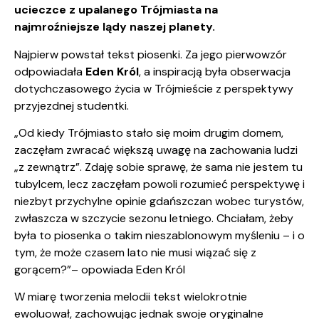
ucieczce z upalanego Trójmiasta na
najmroźniejsze lądy naszej planety.
Najpierw powstał tekst piosenki. Za jego pierwowzór
odpowiadała
Eden Król
, a inspiracją była obserwacja
dotychczasowego życia w Trójmieście z perspektywy
przyjezdnej studentki.
„Od kiedy Trójmiasto stało się moim drugim domem,
zaczęłam zwracać większą uwagę na zachowania ludzi
„z zewnątrz”. Zdaję sobie sprawę, że sama nie jestem tu
tubylcem, lecz zaczęłam powoli rozumieć perspektywę i
niezbyt przychylne opinie gdańszczan wobec turystów,
zwłaszcza w szczycie sezonu letniego. Chciałam, żeby
była to piosenka o takim nieszablonowym myśleniu – i o
tym, że może czasem lato nie musi wiązać się z
gorącem?”– opowiada Eden Król
W miarę tworzenia melodii tekst wielokrotnie
ewoluował, zachowując jednak swoje oryginalne