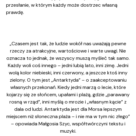
przesłanie, w którym każdy może dostrzec własną
prawdę.
„Czasem jest tak, że ludzie wokół nas uważają pewne
rzeczy za atrakcyjne, wartościowe i warte uwagi. Nie
oznacza to jednak, że wszyscy muszą myśleć tak samo.
Każdy woli coś innego – jedni lubią lato, inni zimę. Jedni
wolą kolor niebieski, inni czerwony, a jeszcze ktoś inny
zielony. O tym jest „Antarktyda” – o zaakceptowaniu
własnych przekonań. Kiedy jedni marzą o lecie, które
kojarzy się ze słońcem, upałami i plażą, gdzie „parawany
rosną w rząd”, inni myślą o mrozie i „własnym kącie” z
dala od ludzi. Antarktyda jest dla Morsa lepszym
miejscem niż słoneczna plaża – i nie ma w tym nic złego”
– opowiada Małgosia Szyc, współtwórczyni tekstu i
muzyki.