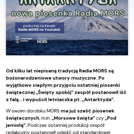
Od kilku lat niepisaną tradycją Radia MORS są
bożonarodzeniowe utwory muzyczne. Po
wyjątkowo ciepłym przyjęciu ostatniej piosenki
świątecznej „Święty spokój” zespół postanowił iść
z falą… i wypuścił letniaczka pt. „Antarktyda”.
W swoim dorobku MORS
ma już sześć piosenek
świątecznych
, m.in.
„Morsowe święta”
czy
„Pod
jemiołą”.
Podczas ostatniej produkcji zespół
redakcyjny postanowił odejść od standardowej