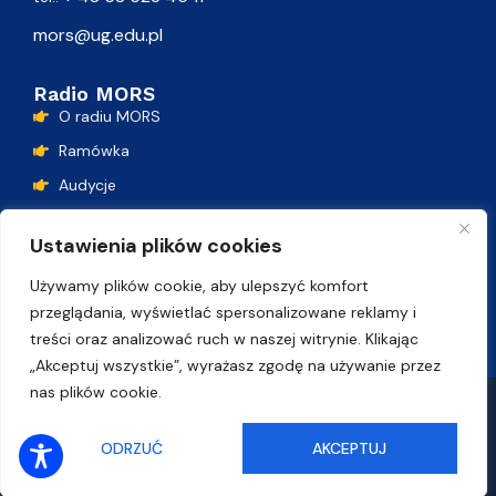
mors@ug.edu.pl
Radio MORS
O radiu MORS
Ramówka
Audycje
Podcasty
Ustawienia plików cookies
Lista przebojów
Używamy plików cookie, aby ulepszyć komfort
Kontakt
przeglądania, wyświetlać spersonalizowane reklamy i
treści oraz analizować ruch w naszej witrynie. Klikając
„Akceptuj wszystkie”, wyrażasz zgodę na używanie przez
nas plików cookie.
Polityka plików cookie
Deklaracja dostępności
SŁUCHAJ ONLINE
ODRZUĆ
AKCEPTUJ
© Uniwersytet Gdański