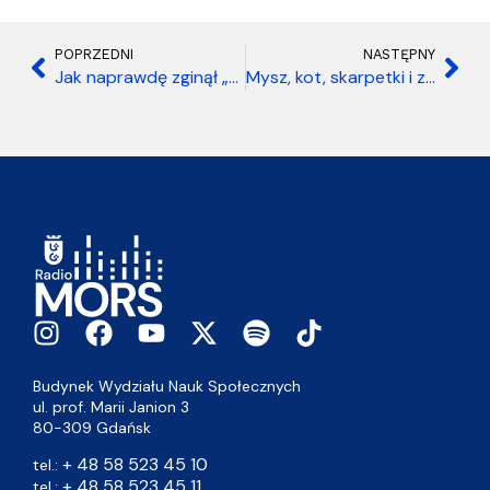
POPRZEDNI
NASTĘPNY
Jak naprawdę zginął „Janek Wiśniewski”? Posłuchaj audycji Gość Radia MORS
Mysz, kot, skarpetki i zawodowcy
Budynek Wydziału Nauk Społecznych
ul. prof. Marii Janion 3
80-309 Gdańsk
+ 48 58 523 45 10
tel.:
+ 48 58 523 45 11
tel.: