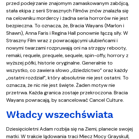
przed podejrzanie znajomym zamaskowanym zabójcą,
stała ekipa z serii Strasznych Filmów znów znalazła się
na celowniku mordercy i żadna seria horrorów nie jest
bezpieczna. To oznacza, że, Bracia Wayans (Marlon i
Shawn), Anna Faris i Regina Hall ponownie łączą siły. W
Straszny Film wraz z powracającymi ulubieńcami i
nowymi twarzami rozpruwają oni na strzępy rebooty,
remaki, requele, prequele, sequele, spin-offy, horrory z
wyższej półki, historie oryginalne. Generalnie to
wszystko, co zawiera słowo „dziedzictwo” oraz każdy
„ostatni rozdział”, który absolutnie nie jest ostatni. To
oznacza, że nic nie jest święte. Żaden motyw nie
przetrwa. Każda granica zostaje przekroczona. Bracia
Wayans powracają, by scancelować Cancel Culture.
Władcy wszechświata
Dziesięcioletni Adam rozbija się na Ziemi, planecie swojej
matki. W trakcie lądowania traci Miecz Mocy Grayskull,