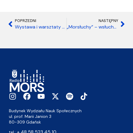
POPRZEDNI
NASTĘPNY
Wystawa i warsztaty BioloZiny 2026
„Morsłuchy” – wsłuchaj się w szum morskich fal!
Budynek Wydziału Nauk Społecznych
ul. prof. Marii Janion 3
80-309 Gdańsk
+ 48 58 523 45 10
tel.: