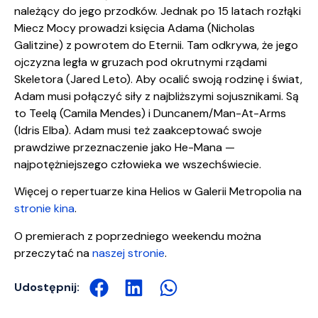
należący do jego przodków. Jednak po 15 latach rozłąki
Miecz Mocy prowadzi księcia Adama (Nicholas
Galitzine) z powrotem do Eternii. Tam odkrywa, że jego
ojczyzna legła w gruzach pod okrutnymi rządami
Skeletora (Jared Leto). Aby ocalić swoją rodzinę i świat,
Adam musi połączyć siły z najbliższymi sojusznikami. Są
to Teelą (Camila Mendes) i Duncanem/Man-At-Arms
(Idris Elba). Adam musi też zaakceptować swoje
prawdziwe przeznaczenie jako He-Mana —
najpotężniejszego człowieka we wszechświecie.
Więcej o repertuarze kina Helios w Galerii Metropolia na
stronie kina
.
O premierach z poprzedniego weekendu można
przeczytać na
naszej stronie
.
Udostępnij: