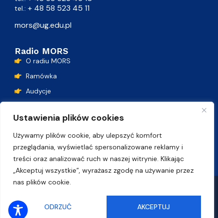
+ 48 58 523 45 11
tel.:
mors@ug.edu.pl
Radio MORS
O radiu MORS
Ramówka
Audycje
Podcasty
Ustawienia plików cookies
Lista przebojów
Używamy plików cookie, aby ulepszyć komfort
Kontakt
przeglądania, wyświetlać spersonalizowane reklamy i
treści oraz analizować ruch w naszej witrynie. Klikając
„Akceptuj wszystkie”, wyrażasz zgodę na używanie przez
nas plików cookie.
Polityka plików cookie
Deklaracja dostępności
SŁUCHAJ ONLINE
ODRZUĆ
AKCEPTUJ
© Uniwersytet Gdański