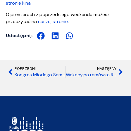
stronie kina
.
O premierach z poprzedniego weekendu możesz
przeczytać na
naszej stronie
.
Udostępnij:
POPRZEDNI
NASTĘPNY
Kongres Młodego Samorządu 2026
Wakacyjna ramówka Radia MORS 2026