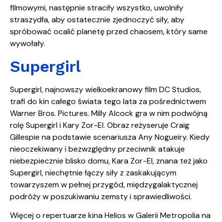
filmowymi, następnie straciły wszystko, uwolniły
straszydła, aby ostatecznie zjednoczyć siły, aby
spróbować ocalić planetę przed chaosem, który same
wywołały.
Supergirl
Supergirl, najnowszy wielkoekranowy film DC Studios,
trafi do kin całego świata tego lata za pośrednictwem
Warner Bros. Pictures. Milly Alcock gra w nim podwójną
rolę Supergirl i Kary Zor-El. Obraz reżyseruje Craig
Gillespie na podstawie scenariusza Any Nogueiry. Kiedy
nieoczekiwany i bezwzględny przeciwnik atakuje
niebezpiecznie blisko domu, Kara Zor-El, znana też jako
Supergirl, niechętnie łączy siły z zaskakującym
towarzyszem w pełnej przygód, międzygalaktycznej
podróży w poszukiwaniu zemsty i sprawiedliwości.
Więcej o repertuarze kina Helios w Galerii Metropolia na