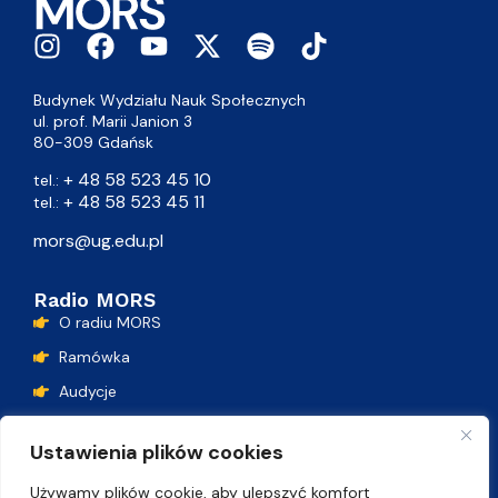
Budynek Wydziału Nauk Społecznych
ul. prof. Marii Janion 3
80-309 Gdańsk
+ 48 58 523 45 10
tel.:
+ 48 58 523 45 11
tel.:
mors@ug.edu.pl
Radio MORS
O radiu MORS
Ramówka
Audycje
Podcasty
Ustawienia plików cookies
Lista przebojów
Używamy plików cookie, aby ulepszyć komfort
Kontakt