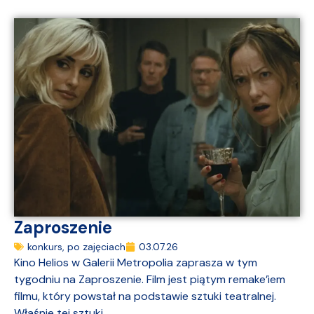
Zaproszenie
konkurs
,
po zajęciach
03.07.26
Kino Helios w Galerii Metropolia zaprasza w tym
tygodniu na Zaproszenie. Film jest piątym remake’iem
filmu, który powstał na podstawie sztuki teatralnej.
Właśnie tej sztuki...