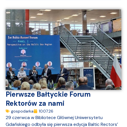
Pierwsze Bałtyckie Forum
Rektorów za nami
gospodarka
10.07.26
29 czerwca w Bibliotece Głównej Uniwersytetu
Gdańskiego odbyła się pierwsza edycja Baltic Rectors’