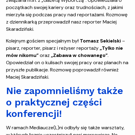
związana m.in. z „Gazetą Wyborczą”. Opowiedziała o
początkach swojej kariery oraz trudnościach, z jakimi
mierzyła się podczas pracy nad reportażami. Rozmowę
z dziennikarką przeprowadził nasz reporter Maciej
Skaradziński.
Kolejnym gościem specjalnym był
Tomasz Sekielski
–
pisarz, reporter, pisarz i reżyser reportaży
„Tylko nie
mów nikomu”
oraz
„Zabawa w chowanego”
.
Opowiedział on o kulisach swojej pracy oraz planach na
przyszłe publikacje. Rozmowę poprowadził również
Maciej Skaradziński.
Nie zapomnieliśmy także
o praktycznej części
konferencji!
W ramach Mediaucze(L)ni odbyły się także warsztaty,
w których licznie uczestniczyli nasi morsowicze. Na