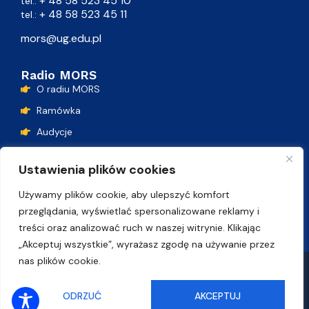
+ 48 58 523 45 10
tel.:
+ 48 58 523 45 11
tel.:
mors@ug.edu.pl
Radio MORS
O radiu MORS
Ramówka
Audycje
Podcasty
Ustawienia plików cookies
Lista przebojów
Używamy plików cookie, aby ulepszyć komfort
Kontakt
przeglądania, wyświetlać spersonalizowane reklamy i
treści oraz analizować ruch w naszej witrynie. Klikając
„Akceptuj wszystkie”, wyrażasz zgodę na używanie przez
nas plików cookie.
Polityka plików cookie
Deklaracja dostępności
SŁUCHAJ ONLINE
ODRZUĆ
AKCEPTUJ
© Uniwersytet Gdański