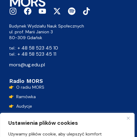
Budynek Wydziału Nauk Społecznych
ul. prof. Marii Janion 3
80-309 Gdańsk
+ 48 58 523 45 10
tel.:
+ 48 58 523 45 11
tel.:
mors@ug.edu.pl
Radio MORS
O radiu MORS
Ramówka
Audycje
Podcasty
Ustawienia plików cookies
Lista przebojów
Używamy plików cookie, aby ulepszyć komfort
Kontakt