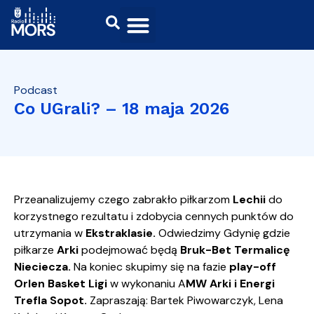
Podcast
Co UGrali? – 18 maja 2026
Przeanalizujemy czego zabrakło piłkarzom
Lechii
do
korzystnego rezultatu i zdobycia cennych punktów do
utrzymania w
Ekstraklasie.
Odwiedzimy Gdynię gdzie
piłkarze
Arki
podejmować będą
Bruk-Bet Termalicę
Nieciecza.
Na koniec skupimy się na fazie
play-off
Orlen Basket Ligi
w wykonaniu A
MW Arki i Energi
Trefla Sopot.
Zapraszają: Bartek Piwowarczyk, Lena