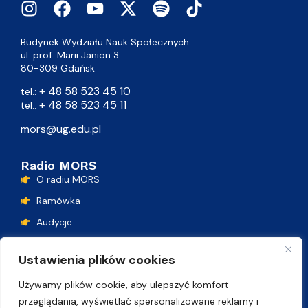
Budynek Wydziału Nauk Społecznych
ul. prof. Marii Janion 3
80-309 Gdańsk
+ 48 58 523 45 10
tel.:
+ 48 58 523 45 11
tel.:
mors@ug.edu.pl
Radio MORS
O radiu MORS
Ramówka
Audycje
Podcasty
Ustawienia plików cookies
Lista przebojów
Używamy plików cookie, aby ulepszyć komfort
Kontakt
przeglądania, wyświetlać spersonalizowane reklamy i