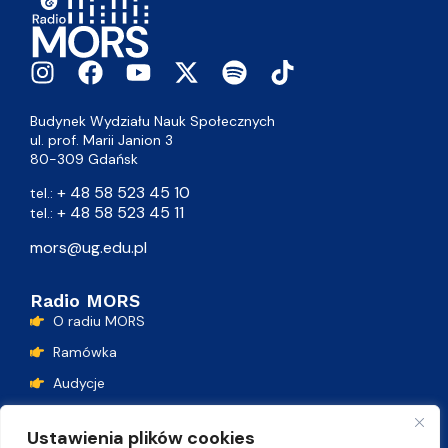
Budynek Wydziału Nauk Społecznych
ul. prof. Marii Janion 3
80-309 Gdańsk
+ 48 58 523 45 10
tel.:
+ 48 58 523 45 11
tel.:
mors@ug.edu.pl
Radio MORS
O radiu MORS
Ramówka
Audycje
Podcasty
Ustawienia plików cookies
Lista przebojów