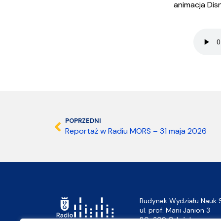
animacja Dis
POPRZEDNI
Reportaż w Radiu MORS – 31 maja 2026
Budynek Wydziału Nauk 
ul. prof. Marii Janion 3
80-309 Gdańsk