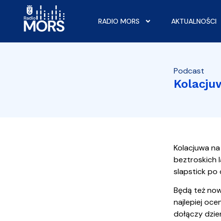
RADIO MORS
AKTUALNOŚCI
Podcast
Kolacju
Kolacjuwa na
beztroskich l
slapstick po
Będą też now
najlepiej oc
dołączy dzie