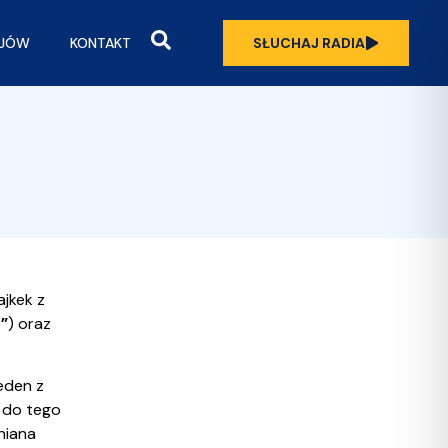
OJÓW
KONTAKT
SŁUCHAJ RADIA
ajkek z
c”
) oraz
jeden z
A do tego
niana