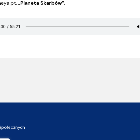
neya pt.
„Planeta Skarbów”.
Społecznych