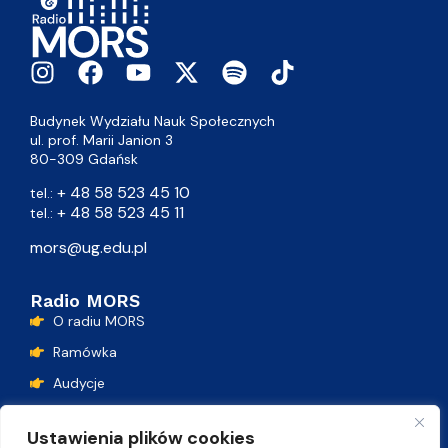
Budynek Wydziału Nauk Społecznych
ul. prof. Marii Janion 3
80-309 Gdańsk
+ 48 58 523 45 10
tel.:
+ 48 58 523 45 11
tel.:
mors@ug.edu.pl
Radio MORS
O radiu MORS
Ramówka
Audycje
Podcasty
Ustawienia plików cookies
Lista przebojów