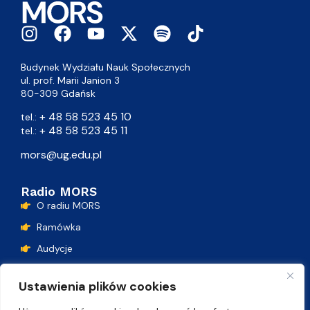
Budynek Wydziału Nauk Społecznych
ul. prof. Marii Janion 3
80-309 Gdańsk
+ 48 58 523 45 10
tel.:
+ 48 58 523 45 11
tel.:
mors@ug.edu.pl
Radio MORS
O radiu MORS
Ramówka
Audycje
Podcasty
Ustawienia plików cookies
Lista przebojów