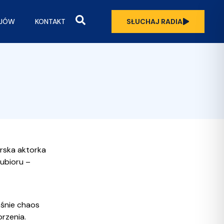
OJÓW
KONTAKT
SŁUCHAJ RADIA
orska aktorka
 ubioru –
aśnie chaos
rzenia.