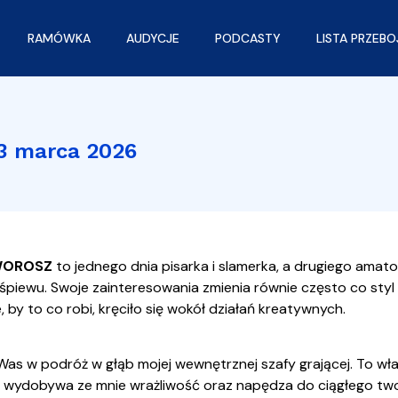
RAMÓWKA
AUDYCJE
PODCASTY
LISTA PRZEB
3 marca 2026
WOROSZ
to jednego dnia pisarka i slamerka, a drugiego amat
 śpiewu. Swoje zainteresowania zmienia równie często co styl
, by to co robi, kręciło się wokół działań kreatywnych.
as w podróż w głąb mojej wewnętrznej szafy grającej. To wł
ii wydobywa ze mnie wrażliwość oraz napędza do ciągłego two