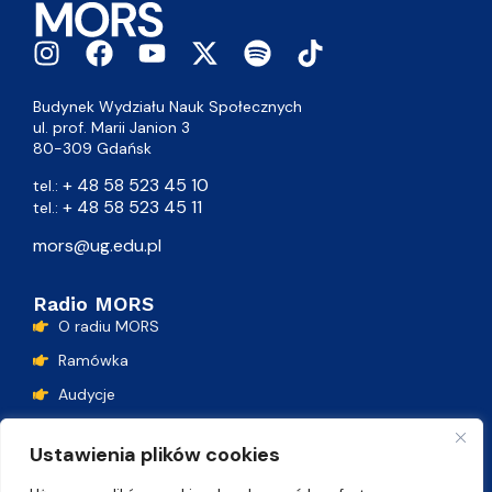
Budynek Wydziału Nauk Społecznych
ul. prof. Marii Janion 3
80-309 Gdańsk
+ 48 58 523 45 10
tel.:
+ 48 58 523 45 11
tel.:
mors@ug.edu.pl
Radio MORS
O radiu MORS
Ramówka
Audycje
Podcasty
Ustawienia plików cookies
Lista przebojów