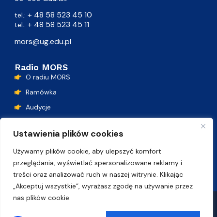
+ 48 58 523 45 10
tel.:
+ 48 58 523 45 11
tel.:
mors@ug.edu.pl
Radio MORS
O radiu MORS
Ramówka
Audycje
Podcasty
Ustawienia plików cookies
Lista przebojów
Używamy plików cookie, aby ulepszyć komfort
Kontakt
przeglądania, wyświetlać spersonalizowane reklamy i
treści oraz analizować ruch w naszej witrynie. Klikając
„Akceptuj wszystkie”, wyrażasz zgodę na używanie przez
nas plików cookie.
Polityka plików cookie
Deklaracja dostępności