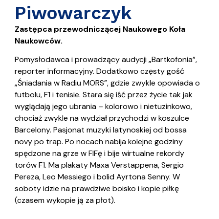
Piwowarczyk
Zastępca przewodniczącej Naukowego Koła
Naukowców.
Pomysłodawca i prowadzący audycji „Bartkofonia”,
reporter informacyjny. Dodatkowo częsty gość
„Śniadania w Radiu MORS”, gdzie zwykle opowiada o
futbolu, F1 i tenisie. Stara się iść przez życie tak jak
wyglądają jego ubrania – kolorowo i nietuzinkowo,
chociaż zwykle na wydział przychodzi w koszulce
Barcelony. Pasjonat muzyki latynoskiej od bossa
novy po trap. Po nocach nabija kolejne godziny
spędzone na grze w FIFę i bije wirtualne rekordy
torów F1. Ma plakaty Maxa Verstappena, Sergio
Pereza, Leo Messiego i bolid Ayrtona Senny. W
soboty idzie na prawdziwe boisko i kopie piłkę
(czasem wykopie ją za płot).