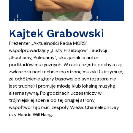
Kajtek Grabowski
Prezenter „Aktualności Radia MORS”,
współprowadzący „Listy Przebojów” i audycji
„Słuchamy, Polecamy”, okazjonalnie autor
podkładów muzycznych. W radiu często pochyla się
zwłaszcza nad techniczną stroną muzyki (utrzymuje,
że odróżnienie gitary basowej od syntezatora nie
jest trudne) i promuje młodą i/lub lokalną muzykę
alternatywną. Po godzinach uczestniczy w
trójmiejskiej scenie od tej drugiej strony,
współtworząc m.in. zespoły Wieża, Chameleon Day
czy Heads Will Hang.