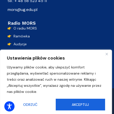
+ 48 58 523 45 11
tel.:
mors@ug.edu.pl
Radio MORS
O radiu MORS
Ramówka
Audycje
Podcasty
Ustawienia plików cookies
Lista przebojów
Używamy plików cookie, aby ulepszyć komfort
Kontakt
przeglądania, wyświetlać spersonalizowane reklamy i
treści oraz analizować ruch w naszej witrynie. Klikając
„Akceptuj wszystkie”, wyrażasz zgodę na używanie przez
nas plików cookie.
Polityka plików cookie
Deklaracja dostępności
SŁUCHAJ ONLINE
ODRZUĆ
AKCEPTUJ
© Uniwersytet Gdański