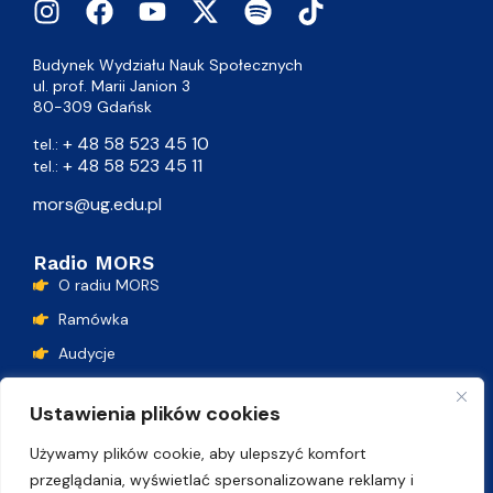
Budynek Wydziału Nauk Społecznych
ul. prof. Marii Janion 3
80-309 Gdańsk
+ 48 58 523 45 10
tel.:
+ 48 58 523 45 11
tel.:
mors@ug.edu.pl
Radio MORS
O radiu MORS
Ramówka
Audycje
Podcasty
Ustawienia plików cookies
Lista przebojów
Używamy plików cookie, aby ulepszyć komfort
Kontakt
przeglądania, wyświetlać spersonalizowane reklamy i