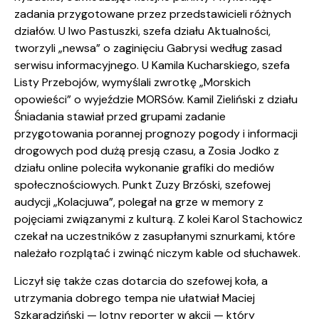
zadania przygotowane przez przedstawicieli różnych
działów. U Iwo Pastuszki, szefa działu Aktualności,
tworzyli „newsa” o zaginięciu Gabrysi według zasad
serwisu informacyjnego. U Kamila Kucharskiego, szefa
Listy Przebojów, wymyślali zwrotkę „Morskich
opowieści” o wyjeździe MORSów. Kamil Zieliński z działu
Śniadania stawiał przed grupami zadanie
przygotowania porannej prognozy pogody i informacji
drogowych pod dużą presją czasu, a Zosia Jodko z
działu online poleciła wykonanie grafiki do mediów
społecznościowych. Punkt Zuzy Brzóski, szefowej
audycji „Kolacjuwa”, polegał na grze w memory z
pojęciami związanymi z kulturą. Z kolei Karol Stachowicz
czekał na uczestników z zasupłanymi sznurkami, które
należało rozplątać i zwinąć niczym kable od słuchawek.
Liczył się także czas dotarcia do szefowej koła, a
utrzymania dobrego tempa nie ułatwiał Maciej
Szkaradziński — lotny reporter w akcji — który