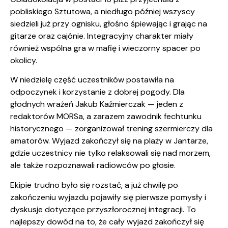
pobliskiego Sztutowa, a niedługo później wszyscy
siedzieli już przy ognisku, głośno śpiewając i grając na
gitarze oraz cajónie. Integracyjny charakter miały
również wspólna gra w mafię i wieczorny spacer po
okolicy.
W niedzielę część uczestników postawiła na
odpoczynek i korzystanie z dobrej pogody. Dla
głodnych wrażeń Jakub Kaźmierczak — jeden z
redaktorów MORSa, a zarazem zawodnik fechtunku
historycznego — zorganizował trening szermierczy dla
amatorów. Wyjazd zakończył się na plaży w Jantarze,
gdzie uczestnicy nie tylko relaksowali się nad morzem,
ale także rozpoznawali radiowców po głosie.
Ekipie trudno było się rozstać, a już chwilę po
zakończeniu wyjazdu pojawiły się pierwsze pomysły i
dyskusje dotyczące przyszłorocznej integracji. To
najlepszy dowód na to, że cały wyjazd zakończył się