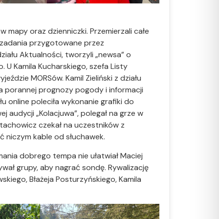
 w mapy oraz dzienniczki. Przemierzali całe
c zadania przygotowane przez
działu Aktualności, tworzyli „newsa” o
. U Kamila Kucharskiego, szefa Listy
jeździe MORSów. Kamil Zieliński z działu
a porannej prognozy pogody i informacji
u online poleciła wykonanie grafiki do
j audycji „Kolacjuwa”, polegał na grze w
 Stachowicz czekał na uczestników z
ąć niczym kable od słuchawek.
ymania dobrego tempa nie ułatwiał Maciej
ywał grupy, aby nagrać sondę. Rywalizację
skiego, Błażeja Posturzyńskiego, Kamila