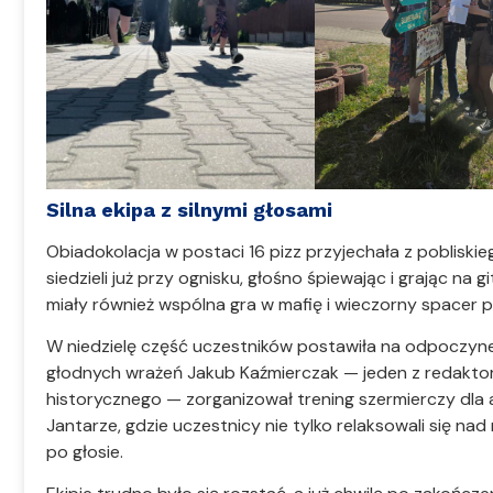
Silna ekipa z silnymi głosami
Obiadokolacja w postaci 16 pizz przyjechała z pobliski
siedzieli już przy ognisku, głośno śpiewając i grając na 
miały również wspólna gra w mafię i wieczorny spacer p
W niedzielę część uczestników postawiła na odpoczynek
głodnych wrażeń Jakub Kaźmierczak — jeden z redakt
historycznego — zorganizował trening szermierczy dla 
Jantarze, gdzie uczestnicy nie tylko relaksowali się n
po głosie.