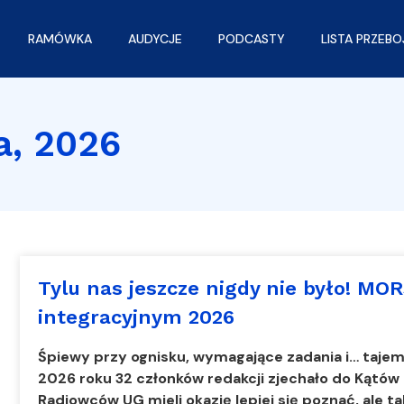
RAMÓWKA
AUDYCJE
PODCASTY
LISTA PRZEB
a, 2026
Tylu nas jeszcze nigdy nie było! MO
integracyjnym 2026
Śpiewy przy ognisku, wymagające zadania i… taje
2026 roku 32 członków redakcji zjechało do Kątów
Radiowców UG mieli okazję lepiej się poznać, ale t