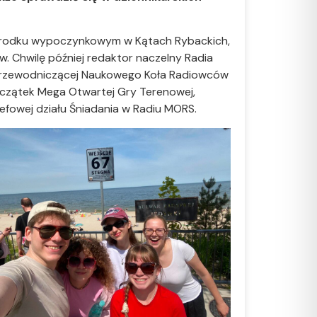
ośrodku wypoczynkowym w Kątach Rybackich,
ów. Chwilę później redaktor naczelny Radia
e przewodniczącej Naukowego Koła Radiowców
o początek Mega Otwartej Gry Terenowej,
efowej działu Śniadania w Radiu MORS.