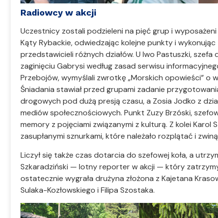
Radiowcy w akcji
Uczestnicy zostali podzieleni na pięć grup i wyposażeni
Kąty Rybackie, odwiedzając kolejne punkty i wykonują
przedstawicieli różnych działów. U Iwo Pastuszki, szefa 
zaginięciu Gabrysi według zasad serwisu informacyjnego
Przebojów, wymyślali zwrotkę „Morskich opowieści” o wy
Śniadania stawiał przed grupami zadanie przygotowani
drogowych pod dużą presją czasu, a Zosia Jodko z dział
mediów społecznościowych. Punkt Zuzy Brzóski, szefowe
memory z pojęciami związanymi z kulturą. Z kolei Karol
zasupłanymi sznurkami, które należało rozplątać i zwin
Liczył się także czas dotarcia do szefowej koła, a utrz
Szkaradziński — lotny reporter w akcji — który zatrzym
ostatecznie wygrała drużyna złożona z Kajetana Krasow
Sulaka-Kozłowskiego i Filipa Szostaka.