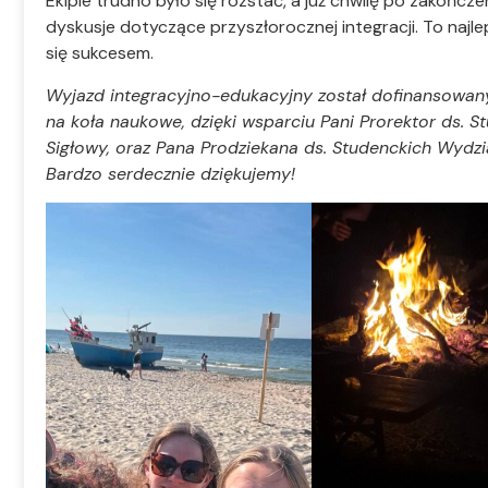
Ekipie trudno było się rozstać, a już chwilę po zakończ
dyskusje dotyczące przyszłorocznej integracji. To najl
się sukcesem.
Wyjazd integracyjno-edukacyjny został dofinansowan
na koła naukowe, dzięki wsparciu Pani Prorektor ds. St
Sigłowy, oraz Pana Prodziekana ds. Studenckich Wydzi
Bardzo serdecznie dziękujemy!