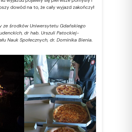
eniu wyjazdu pojawiły się pierwsze pomysły i
epszy dowód na to, że cały wyjazd zakończył
y ze środków Uniwersytetu Gdańskiego
udenckich, dr hab. Urszuli Patockiej-
ału Nauk Społecznych, dr. Dominika Bienia.