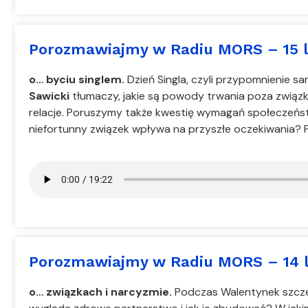
Porozmawiajmy w Radiu MORS – 15 l
o… byciu singlem.
Dzień Singla, czyli przypomnienie s
Sawicki
tłumaczy, jakie są powody trwania poza związk
relacje. Poruszymy także kwestię wymagań społeczeństwa,
niefortunny związek wpływa na przyszłe oczekiwania? P
Porozmawiajmy w Radiu MORS – 14 
o… związkach i narcyzmie.
Podczas Walentynek szcze