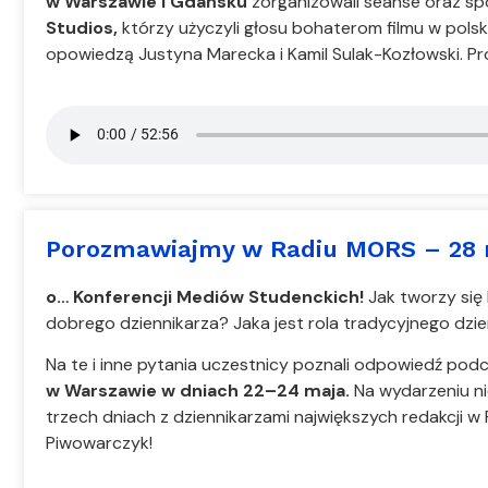
w Warszawie i Gdańsku
zorganizowali seanse oraz sp
Studios,
którzy użyczyli głosu bohaterom filmu w polski
opowiedzą Justyna Marecka i Kamil Sulak-Kozłowski. Pr
Porozmawiajmy w Radiu MORS – 28 
o… Konferencji Mediów Studenckich!
Jak tworzy się
dobrego dziennikarza? Jaka jest rola tradycyjnego dzi
Na te i inne pytania uczestnicy poznali odpowiedź pod
w Warszawie w dniach 22–24 maja.
Na wydarzeniu n
trzech dniach z dziennikarzami największych redakcji w 
Piwowarczyk!