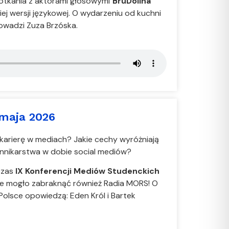
otkania z aktorami głosowymi
BruDolina
ej wersji językowej. O wydarzeniu od kuchni
owadzi Zuza Brzóska.
maja 2026
 karierę w mediach? Jakie cechy wyróżniają
ennikarstwa w dobie social mediów?
czas
IX Konferencji Mediów Studenckich
ie mogło zabraknąć również Radia MORS! O
Polsce opowiedzą: Eden Król i Bartek