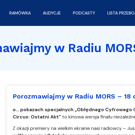
RAMÓWKA
AUDYCJE
PODCASTY
LISTA PRZEB
mawiajmy w Radiu MOR
Porozmawiajmy w Radiu MORS – 18 
o… pokazach specjalnych „Obłędnego Cyfrowego Cy
Circus: Ostatni Akt”
to kinowa wersja finału niezależ
Z okazji premiery na wielkim ekranie nasi radiowcy – Ju