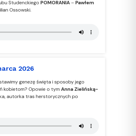
Klubu Studenckiego
POMORANIA
–
Pawłem
lian Ossowski.
arca 2026
tawimy genezę święta i sposoby jego
ień kobietom? Opowie o tym
Anna Zielińską-
nka, autorka tras herstorycznych po