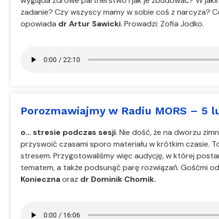
wygląda zdrowe partnerstwo i jak je zbudować? W jaki
zadanie? Czy wszyscy mamy w sobie coś z narcyza? C
opowiada
dr Artur Sawicki
. Prowadzi: Zofia Jodko.
Porozmawiajmy w Radiu MORS – 5 l
o… stresie podczas sesji
. Nie dość, że na dworzu zimn
przyswoić czasami sporo materiału w krótkim czasie. T
stresem. Przygotowaliśmy więc audycję, w której post
tematem, a także podsunąć parę rozwiązań. Gośćmi o
Konieczna
oraz
dr Dominik Chomik.