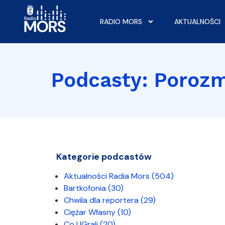
RADIO MORS
AKTUALNOŚCI
Podcasty: Poroz
Kategorie podcastów
Aktualności Radia Mors
(504)
Bartkofonia
(30)
Chwila dla reportera
(29)
Ciężar Własny
(10)
Co UGrali
(20)