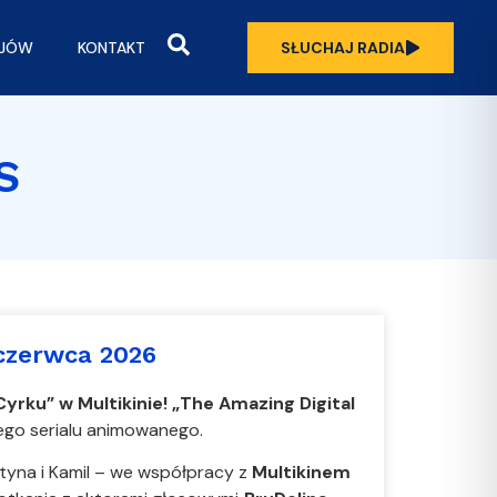
OJÓW
KONTAKT
SŁUCHAJ RADIA
S
czerwca 2026
rku” w Multikinie!
„The Amazing Digital
nego serialu animowanego.
styna i Kamil – we współpracy z
Multikinem