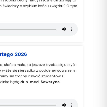
m stopniu cechy narcystyczne utrudniają to
o świadczy o szybkim końcu związku? O tym
utego 2026
o, słońca mało, to jeszcze trzeba się uczyć i
o wiąże się nierzadko z poddenerwowaniem i
aramy się trochę oswoić studentów z
dcinka będą
dr n. med. Seweryna