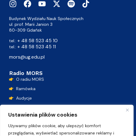
Budynek Wydziału Nauk Społecznych
ul. prof. Marii Janion 3
80-309 Gdańsk
+ 48 58 523 45 10
tel.:
+ 48 58 523 45 11
tel.:
mors@ug.edu.pl
Radio MORS
O radiu MORS
Ramówka
Audycje
Podcasty
Ustawienia plików cookies
Lista przebojów
Używamy plików cookie, aby ulepszyć komfort
Kontakt
przeglądania, wyświetlać spersonalizowane reklamy i