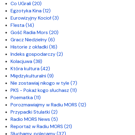
Co UGrali
(20)
Egzotyka Kina
(12)
Eurowizyjny Kocioł
(3)
F1esta
(14)
Gość Radia Mors
(20)
Gracz Niedzielny
(6)
Historie z okładki
(16)
Indeks gospodarczy
(2)
Kolacjuwa
(38)
Która kultura
(42)
Międzykulturalni
(9)
Nie zostawiaj nikogo w tyle
(7)
PKS - Pokaż kogo słuchasz
(11)
Poematka
(11)
Porozmawiajmy w Radiu MORS
(12)
Przypadki Stulatki
(2)
Radio MORS News
(5)
Reportaż w Radiu MORS
(21)
Słuchamy, polecamy
(37)