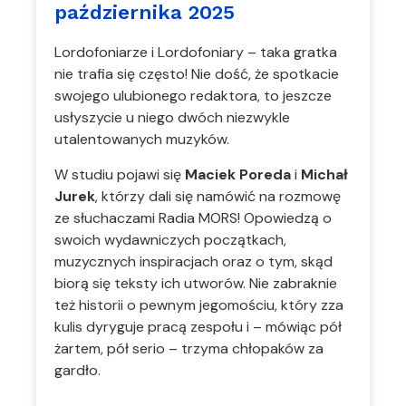
października 2025
Lordofoniarze i Lordofoniary – taka gratka
nie trafia się często! Nie dość, że spotkacie
swojego ulubionego redaktora, to jeszcze
usłyszycie u niego dwóch niezwykle
utalentowanych muzyków.
W studiu pojawi się
Maciek Poreda
i
Michał
Jurek
, którzy dali się namówić na rozmowę
ze słuchaczami Radia MORS! Opowiedzą o
swoich wydawniczych początkach,
muzycznych inspiracjach oraz o tym, skąd
biorą się teksty ich utworów. Nie zabraknie
też historii o pewnym jegomościu, który zza
kulis dyryguje pracą zespołu i – mówiąc pół
żartem, pół serio – trzyma chłopaków za
gardło.