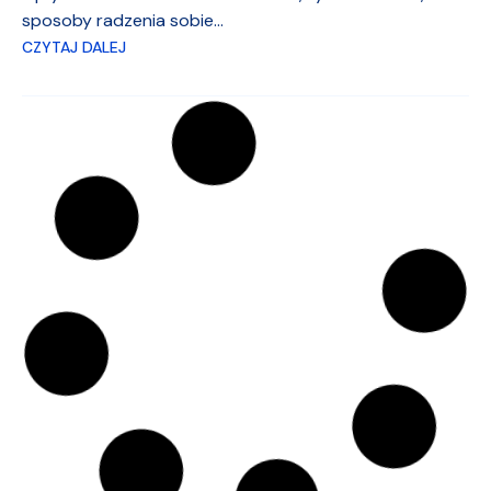
sposoby radzenia sobie...
CZYTAJ DALEJ
„Awangarda – tam, gdzie magia
kina jeszcze nie zgasła” – premiera
i odsłuch dyplomowego reportażu
radiowego
Patronat medialny
,
studenckie życie
11.05.26
Czy zastanawiałeś się kiedyś, czym właściwie jest magia
kina? Co sprawia, że nie gaśnie nawet wtedy, gdy
światem rządzą platformy streamingowe i wielkie sieci
multipleksów?...
CZYTAJ DALEJ