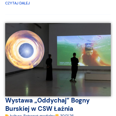
CZYTAJ DALEJ
Wystawa „Oddychaj” Bogny
Burskiej w CSW Łaźnia
kultura
,
Patronat medialny
30.01.26