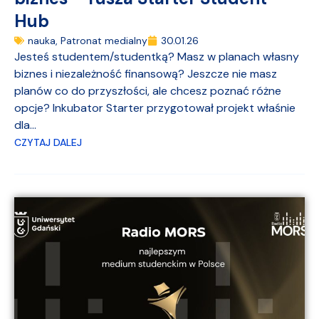
Hub
nauka
,
Patronat medialny
30.01.26
Jesteś studentem/studentką? Masz w planach własny
biznes i niezależność finansową? Jeszcze nie masz
planów co do przyszłości, ale chcesz poznać różne
opcje? Inkubator Starter przygotował projekt właśnie
dla...
CZYTAJ DALEJ