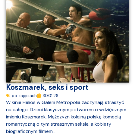
Koszmarek, seks i sport
po zajęciach
30.01.26
W kinie Helios w Galerii Metropolia zaczynają straszyć
na całego. Dzieci klasycznym potworem o wdzięcznym
imieniu Koszmarek. Mężczyzn kolejną polską komedią
romantyczną o tym strasznym seksie, a kobiety
biograficznym filmem...