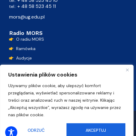
+ 48 58 523 45 10
tel.:
+ 48 58 523 45 11
tel.:
mors@ug.edu.pl
Radio MORS
O radiu MORS
Ramówka
Audycje
Podcasty
Ustawienia plików cookies
Lista przebojów
Używamy plików cookie, aby ulepszyć komfort
Kontakt
przeglądania, wyświetlać spersonalizowane reklamy i
treści oraz analizować ruch w naszej witrynie. Klikając
„Akceptuj wszystkie”, wyrażasz zgodę na używanie przez
nas plików cookie.
Polityka plików cookie
Deklaracja dostępności
SŁUCHAJ ONLINE
ODRZUĆ
AKCEPTUJ
© Uniwersytet Gdański