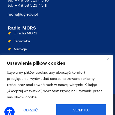
+ 48 58 523 45 10
tel.:
+ 48 58 523 45 11
tel.:
mors@ug.edu.pl
Radio MORS
O radiu MORS
Ramówka
Audycje
Podcasty
Ustawienia plików cookies
Lista przebojów
Używamy plików cookie, aby ulepszyć komfort
Kontakt
przeglądania, wyświetlać spersonalizowane reklamy i
treści oraz analizować ruch w naszej witrynie. Klikając
„Akceptuj wszystkie”, wyrażasz zgodę na używanie przez
nas plików cookie.
Polityka plików cookie
Deklaracja dostępności
SŁUCHAJ ONLINE
ODRZUĆ
AKCEPTUJ
© Uniwersytet Gdański