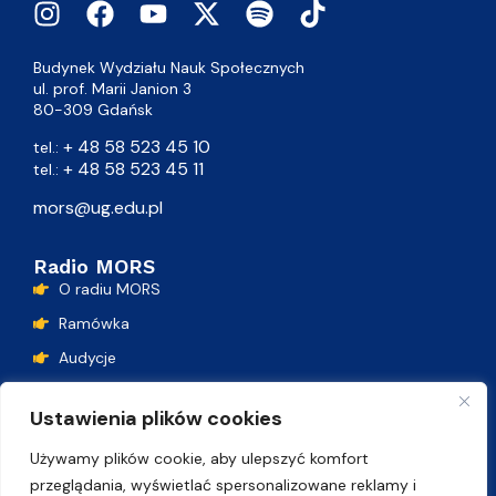
Budynek Wydziału Nauk Społecznych
ul. prof. Marii Janion 3
80-309 Gdańsk
+ 48 58 523 45 10
tel.:
+ 48 58 523 45 11
tel.:
mors@ug.edu.pl
Radio MORS
O radiu MORS
Ramówka
Audycje
Podcasty
Ustawienia plików cookies
Lista przebojów
Używamy plików cookie, aby ulepszyć komfort
Kontakt
przeglądania, wyświetlać spersonalizowane reklamy i