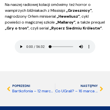
Na naszej radiowej kolacji omówimy też horror o
wampirzych bliźniakach z Missisipi
„Grzesznicy”
,
nagrodzony Orłem miniserial
„Heweliusz”
, cykl
powieści o magicznej szkole
„Mallaroy”
, a także prequel
„Gry o tron”
, czyli serial
„Rycerz Siedmiu Królestw”
.
POPRZEDNI
NASTĘPNY
Bartkofonia – 12 marca 2026
Co UGrali? – 16 marca 2026