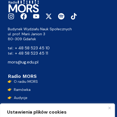
Budynek Wydziału Nauk Społecznych
ul. prof. Marii Janion 3
80-309 Gdańsk
+ 48 58 523 45 10
tel.:
+ 48 58 523 45 11
tel.:
mors@ug.edu.pl
Radio MORS
O radiu MORS
Ramówka
Audycje
Podcasty
Ustawienia plików cookies
Lista przebojów