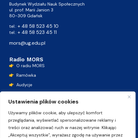
Budynek Wydziału Nauk Społecznych
ul. prof. Marii Janion 3
80-309 Gdańsk
+ 48 58 523 45 10
tel.:
+ 48 58 523 45 11
tel.:
mors@ug.edu.pl
Radio MORS
O radiu MORS
Ramówka
Audycje
Podcasty
Ustawienia plików cookies
Lista przebojów
Używamy plików cookie, aby ulepszyć komfort
Kontakt
przeglądania, wyświetlać spersonalizowane reklamy i
treści oraz analizować ruch w naszej witrynie. Klikając
„Akceptuj wszystkie”, wyrażasz zgodę na używanie przez