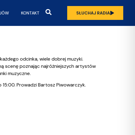
OJÓW
KONTAKT
SŁUCHAJ RADIA
ażdego odcinka, wiele dobrej muzyki.
 scenę poznając najróżniejszych artystów
unki muzyczne.
o 15:00. Prowadzi Bartosz Piwowarczyk.