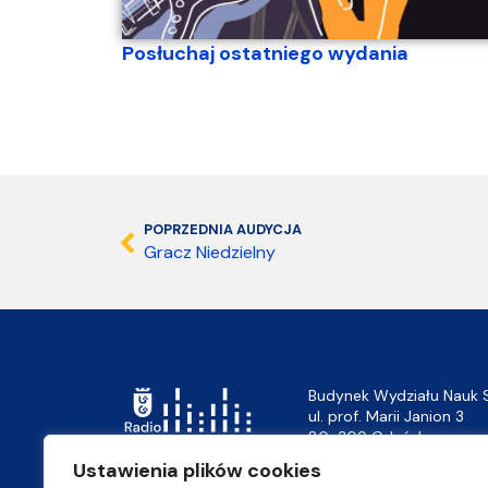
Posłuchaj ostatniego wydania
POPRZEDNIA AUDYCJA
Gracz Niedzielny
Budynek Wydziału Nauk 
ul. prof. Marii Janion 3
80-309 Gdańsk
Ustawienia plików cookies
+ 48 58 523 45 10
tel.: