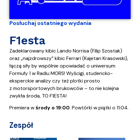
Posłuchaj ostatniego wydania
F1esta
Zadeklarowany kibic Lando Norrisa (Filip Szostak)
oraz „najzdrowszy” kibic Ferrari (Kajetan Krasowski),
łączą siły by wspólnie opowiadać o uniwersum
Formuły 1 w Radiu MORS! Wyścigi, studencko-
eksperckie analizy czy też plotki prosto
z motorsportowych brukowców – to nie kolejna
zwykła środa, TO F1ESTA!
Premiera w
środy o 19:00
. Powtórki w piątki o 11:04.
Zespół