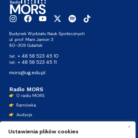
Budynek Wydziału Nauk Społecznych
ul. prof. Marii Janion 3
80-309 Gdańsk
+ 48 58 523 45 10
tel.:
+ 48 58 523 45 11
tel.:
mors@ug.edu.pl
Radio MORS
O radiu MORS
Ramówka
Audycje
Podcasty
Ustawienia plików cookies
Lista przebojów