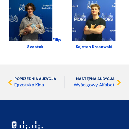
Filip
Szostak
Kajetan Krasowski
POPRZEDNIA AUDYCJA
NASTĘPNA AUDYCJA
Egzotyka Kina
Wyścigowy Alfabet