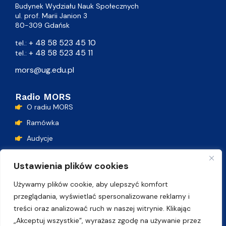
Budynek Wydziału Nauk Społecznych
ul. prof. Marii Janion 3
80-309 Gdańsk
+ 48 58 523 45 10
tel.:
+ 48 58 523 45 11
tel.:
mors@ug.edu.pl
Radio MORS
O radiu MORS
Ramówka
Audycje
Podcasty
Ustawienia plików cookies
Lista przebojów
Używamy plików cookie, aby ulepszyć komfort
Kontakt
przeglądania, wyświetlać spersonalizowane reklamy i
treści oraz analizować ruch w naszej witrynie. Klikając
„Akceptuj wszystkie”, wyrażasz zgodę na używanie przez