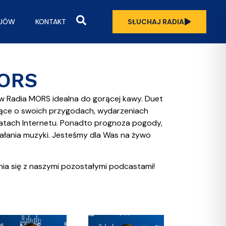
OJÓW
KONTAKT
SŁUCHAJ RADIA
MORS
w Radia MORS idealna do gorącej kawy. Duet
ące o swoich przygodach, wydarzeniach
matach Internetu. Ponadto prognoza pogody,
iałania muzyki. Jesteśmy dla Was na żywo
nia się z naszymi pozostałymi podcastami!