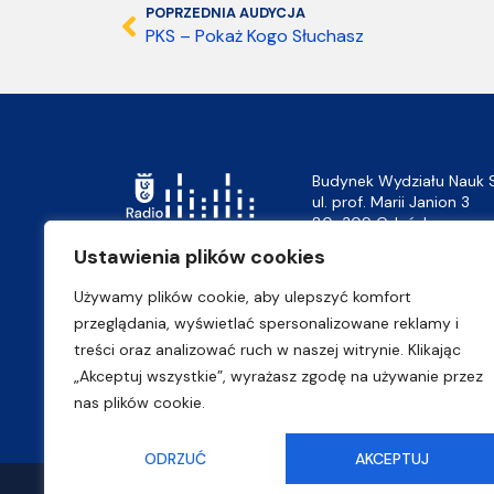
POPRZEDNIA AUDYCJA
PKS – Pokaż Kogo Słuchasz
Budynek Wydziału Nauk 
ul. prof. Marii Janion 3
80-309 Gdańsk
Ustawienia plików cookies
+ 48 58 523 45 10
tel.:
+ 48 58 523 45 11
tel.:
Używamy plików cookie, aby ulepszyć komfort
mors@ug.edu.pl
przeglądania, wyświetlać spersonalizowane reklamy i
treści oraz analizować ruch w naszej witrynie. Klikając
„Akceptuj wszystkie”, wyrażasz zgodę na używanie przez
nas plików cookie.
ODRZUĆ
AKCEPTUJ