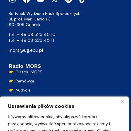
Budynek Wydziału Nauk Społecznych
ul. prof. Marii Janion 3
80-309 Gdańsk
+ 48 58 523 45 10
tel.:
+ 48 58 523 45 11
tel.:
mors@ug.edu.pl
Radio MORS
O radiu MORS
Ramówka
Audycje
Podcasty
Ustawienia plików cookies
Lista przebojów
Używamy plików cookie, aby ulepszyć komfort
Kontakt
przeglądania, wyświetlać spersonalizowane reklamy i
treści oraz analizować ruch w naszej witrynie. Klikając