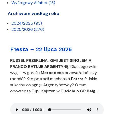
Wyścigowy Alfabet
(13)
Archiwum według roku
2024/2025
(93)
2025/2026
(276)
F1esta – 22 lipca 2026
RUSSEL PRZEKLINA, KIMI JEST SINGLEM A
FRANCO RATUJE ARGENTYNĘ!
Dlaczego wilki
wyją – w garażu
Mercedesa
przeważa ból czy
radość? Kto potrącił mechanika
Ferrari?
Jakie
sukcesy osiągnęli Argentyńczycy? O tym
opowiedzą Filip i Kajetan w
F1eście o GP Belgii!