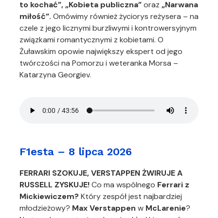
to kochać”, „Kobieta publiczna”
oraz
„Narwana
miłość”.
Omówimy również życiorys reżysera – na
czele z jego licznymi burzliwymi i kontrowersyjnym
związkami romantycznymi z kobietami. O
Żuławskim opowie największy ekspert od jego
twórczości na Pomorzu i weteranka Morsa –
Katarzyna Georgiev.
F1esta – 8 lipca 2026
FERRARI SZOKUJE, VERSTAPPEN ŻWIRUJE A
RUSSELL ZYSKUJE!
Co ma wspólnego
Ferrari z
Mickiewiczem?
Który zespół jest najbardziej
młodzieżowy?
Max Verstappen
w
McLarenie
?