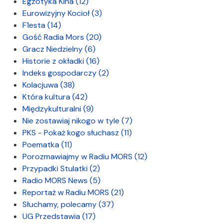
Egzotyka Kina
(12)
Eurowizyjny Kocioł
(3)
F1esta
(14)
Gość Radia Mors
(20)
Gracz Niedzielny
(6)
Historie z okładki
(16)
Indeks gospodarczy
(2)
Kolacjuwa
(38)
Która kultura
(42)
Międzykulturalni
(9)
Nie zostawiaj nikogo w tyle
(7)
PKS - Pokaż kogo słuchasz
(11)
Poematka
(11)
Porozmawiajmy w Radiu MORS
(12)
Przypadki Stulatki
(2)
Radio MORS News
(5)
Reportaż w Radiu MORS
(21)
Słuchamy, polecamy
(37)
UG Przedstawia
(17)