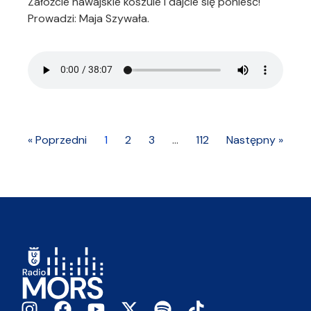
Załóżcie hawajskie koszule i dajcie się ponieść!
Prowadzi: Maja Szywała.
« Poprzedni
1
2
3
…
112
Następny »