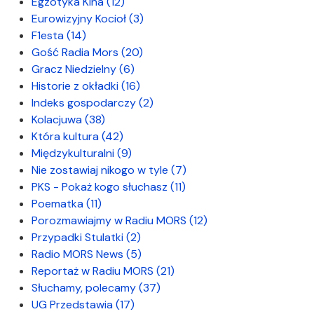
Egzotyka Kina
(12)
Eurowizyjny Kocioł
(3)
F1esta
(14)
Gość Radia Mors
(20)
Gracz Niedzielny
(6)
Historie z okładki
(16)
Indeks gospodarczy
(2)
Kolacjuwa
(38)
Która kultura
(42)
Międzykulturalni
(9)
Nie zostawiaj nikogo w tyle
(7)
PKS - Pokaż kogo słuchasz
(11)
Poematka
(11)
Porozmawiajmy w Radiu MORS
(12)
Przypadki Stulatki
(2)
Radio MORS News
(5)
Reportaż w Radiu MORS
(21)
Słuchamy, polecamy
(37)
UG Przedstawia
(17)