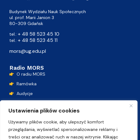
Budynek Wydziału Nauk Społecznych
ul. prof. Marii Janion 3
80-309 Gdańsk
+ 48 58 523 45 10
tel.:
+ 48 58 523 45 11
tel.:
mors@ug.edu.pl
Radio MORS
O radiu MORS
Ramówka
Audycje
Podcasty
Ustawienia plików cookies
Lista przebojów
Używamy plików cookie, aby ulepszyć komfort
Kontakt
przeglądania, wyświetlać spersonalizowane reklamy i
treści oraz analizować ruch w naszej witrynie. Klikając